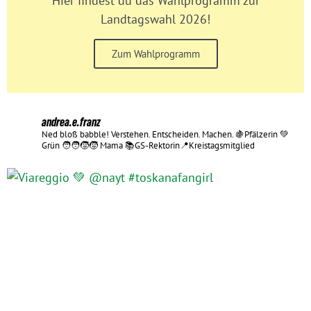
Hier findest du das Wahlprogramm zur
Landtagswahl 2026!
Zum Wahlprogramm
andrea.e.franz
Ned bloß babble!
Verstehen. Entscheiden. Machen.
🍇Pfälzerin 💚
Grün 🧑‍🧑‍🧒‍🧒 Mama
📚GS-Rektorin📍Kreistagsmitglied